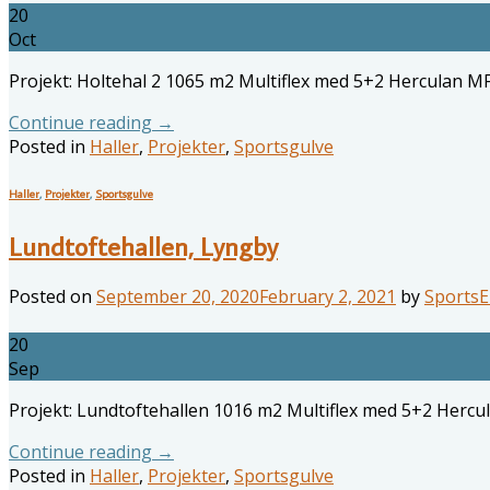
20
Oct
Projekt: Holtehal 2 1065 m2 Multiflex med 5+2 Herculan MF. 
Continue reading
→
Posted in
Haller
,
Projekter
,
Sportsgulve
Haller
,
Projekter
,
Sportsgulve
Lundtoftehallen, Lyngby
Posted on
September 20, 2020
February 2, 2021
by
SportsE
20
Sep
Projekt: Lundtoftehallen 1016 m2 Multiflex med 5+2 Hercul
Continue reading
→
Posted in
Haller
,
Projekter
,
Sportsgulve