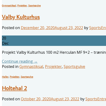
Gymnastiksal
,
Projekter
,
Sportsgulve
Valby Kulturhus
Posted on
December 20, 2020
August 23, 2022
by
SportsEn
20
Dec
Projekt: Valby Kulturhus 100 m2 Herculan MF 9+2 – træni
Continue reading
→
Posted in
Gymnastiksal
,
Projekter
,
Sportsgulve
Haller
,
Projekter
,
Sportsgulve
Holtehal 2
Posted on
October 20, 2020
August 23, 2022
by
SportsEntr