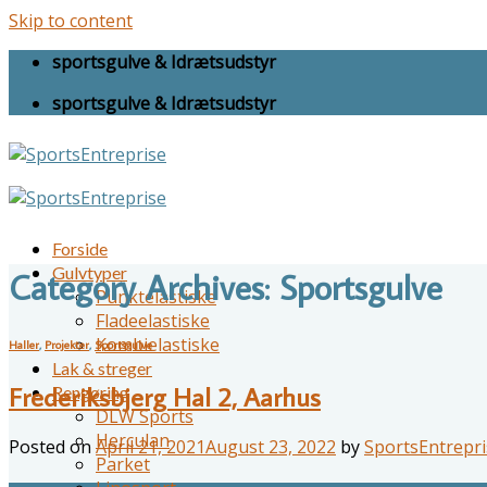
Skip to content
sportsgulve & Idrætsudstyr
sportsgulve & Idrætsudstyr
Forside
Gulvtyper
Category Archives:
Sportsgulve
Punktelastiske
Fladeelastiske
Kombielastiske
Haller
,
Projekter
,
Sportsgulve
Lak & streger
Frederiksbjerg Hal 2, Aarhus
Rengøring
DLW Sports
Herculan
Posted on
April 21, 2021
August 23, 2022
by
SportsEntrepri
Parket