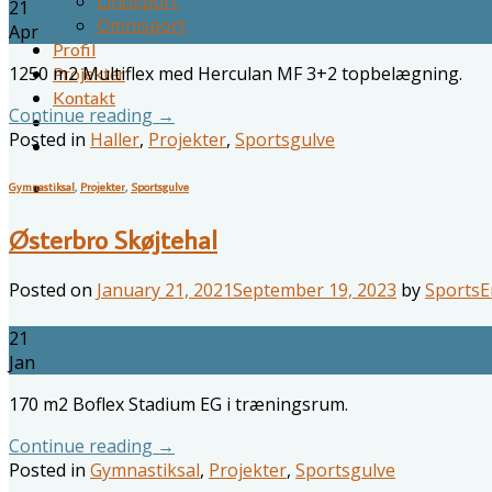
Linosport
21
Omnisport
Apr
Profil
1250 m2 Multiflex med Herculan MF 3+2 topbelægning.
Projekter
Kontakt
Continue reading
→
Posted in
Haller
,
Projekter
,
Sportsgulve
Gymnastiksal
,
Projekter
,
Sportsgulve
Østerbro Skøjtehal
Posted on
January 21, 2021
September 19, 2023
by
SportsE
21
Jan
170 m2 Boflex Stadium EG i træningsrum.
Continue reading
→
Posted in
Gymnastiksal
,
Projekter
,
Sportsgulve