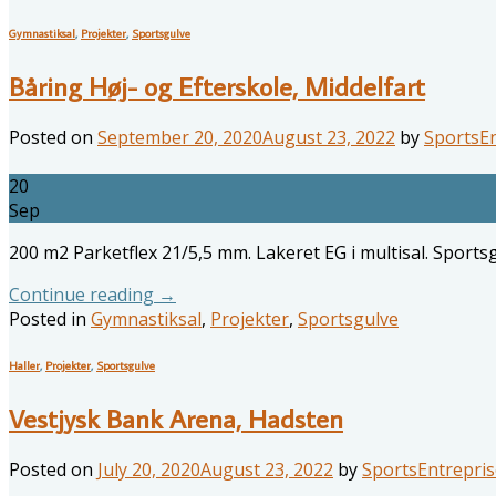
Gymnastiksal
,
Projekter
,
Sportsgulve
Båring Høj- og Efterskole, Middelfart
Posted on
September 20, 2020
August 23, 2022
by
SportsEn
20
Sep
200 m2 Parketflex 21/5,5 mm. Lakeret EG i multisal. Sport
Continue reading
→
Posted in
Gymnastiksal
,
Projekter
,
Sportsgulve
Haller
,
Projekter
,
Sportsgulve
Vestjysk Bank Arena, Hadsten
Posted on
July 20, 2020
August 23, 2022
by
SportsEntrepris