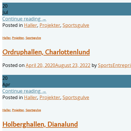
20
Jul
Continue reading
→
Posted in
Haller
,
Projekter
,
Sportsgulve
Haller
,
Projekter
,
Sportsgulve
Ordruphallen, Charlottenlund
Posted on
April 20, 2020
August 23, 2022
by
SportsEntrepri
20
Apr
Continue reading
→
Posted in
Haller
,
Projekter
,
Sportsgulve
Haller
,
Projekter
,
Sportsgulve
Holberghallen, Dianalund