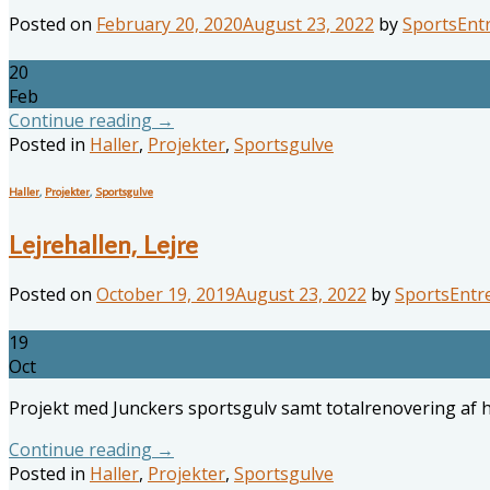
Posted on
February 20, 2020
August 23, 2022
by
SportsEnt
20
Feb
Continue reading
→
Posted in
Haller
,
Projekter
,
Sportsgulve
Haller
,
Projekter
,
Sportsgulve
Lejrehallen, Lejre
Posted on
October 19, 2019
August 23, 2022
by
SportsEntr
19
Oct
Projekt med Junckers sportsgulv samt totalrenovering af h
Continue reading
→
Posted in
Haller
,
Projekter
,
Sportsgulve