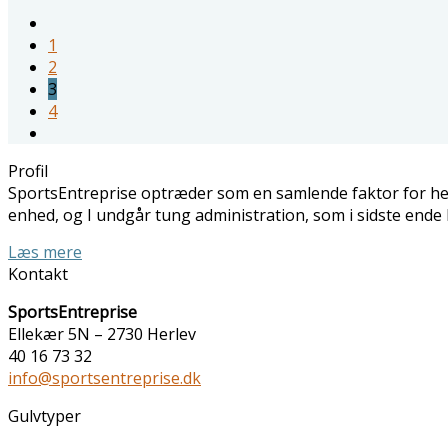
1
2
3
4
Profil
SportsEntreprise optræder som en samlende faktor for hele
enhed, og I undgår tung administration, som i sidste ende 
Læs mere
Kontakt
SportsEntreprise
Ellekær 5N – 2730 Herlev
40 16 73 32
info@sportsentreprise.dk
Gulvtyper