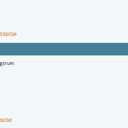
treprise
ngsrum.
eprise