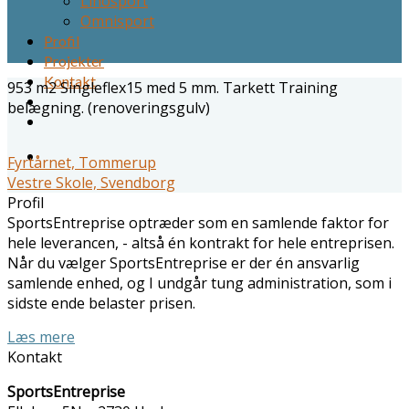
Linosport
Omnisport
Profil
Projekter
Kontakt
953 m2 Singleflex15 med 5 mm. Tarkett Training
belægning. (renoveringsgulv)
Fyrtårnet, Tommerup
Vestre Skole, Svendborg
Profil
SportsEntreprise optræder som en samlende faktor for
hele leverancen, - altså én kontrakt for hele entreprisen.
Når du vælger SportsEntreprise er der én ansvarlig
samlende enhed, og I undgår tung administration, som i
sidste ende belaster prisen.
Læs mere
Kontakt
SportsEntreprise