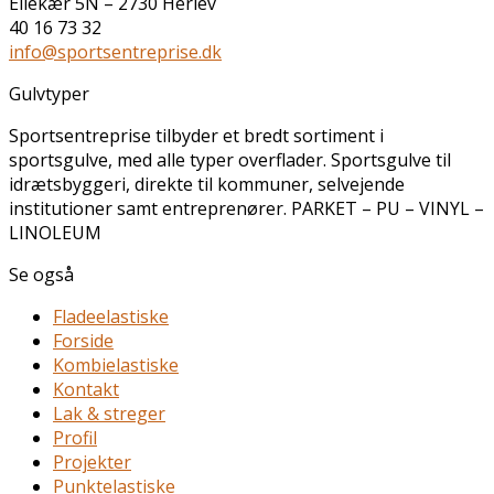
Ellekær 5N – 2730 Herlev
40 16 73 32
info@sportsentreprise.dk
Gulvtyper
Sportsentreprise tilbyder et bredt sortiment i
sportsgulve, med alle typer overflader. Sportsgulve til
idrætsbyggeri, direkte til kommuner, selvejende
institutioner samt entreprenører. PARKET – PU – VINYL –
LINOLEUM
Se også
Fladeelastiske
Forside
Kombielastiske
Kontakt
Lak & streger
Profil
Projekter
Punktelastiske